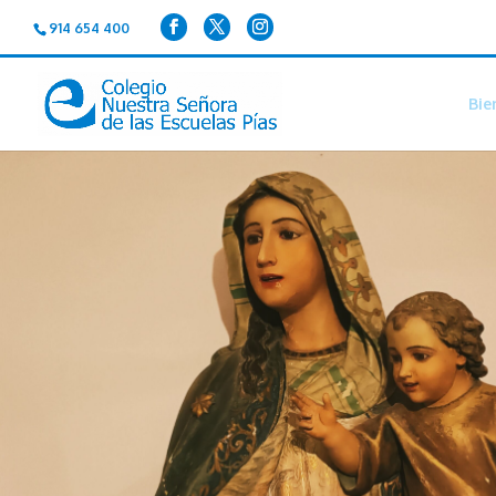
914 654 400
Bie